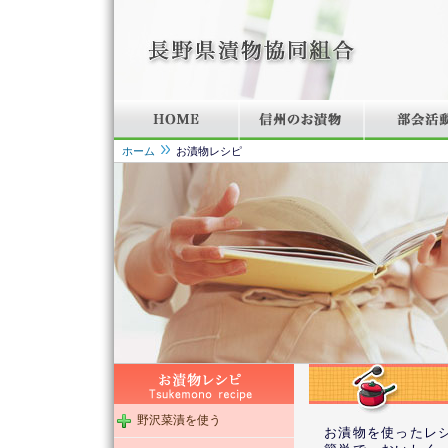
ホーム
お漬物レシピ
野沢菜漬を使う
お漬物を使ったレ