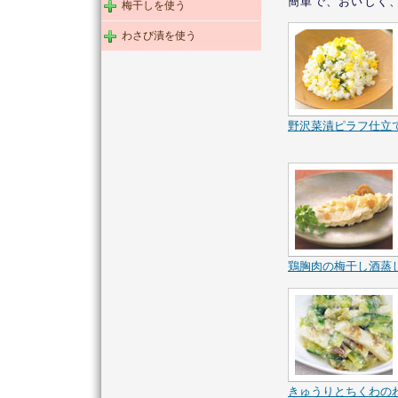
簡単で、おいしく
梅干しを使う
わさび漬を使う
野沢菜漬ピラフ仕立
鶏胸肉の梅干し酒蒸
きゅうりとちくわの