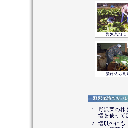
野沢菜畑に
漬け込み風
野沢菜の株
塩を使って
塩以外にも