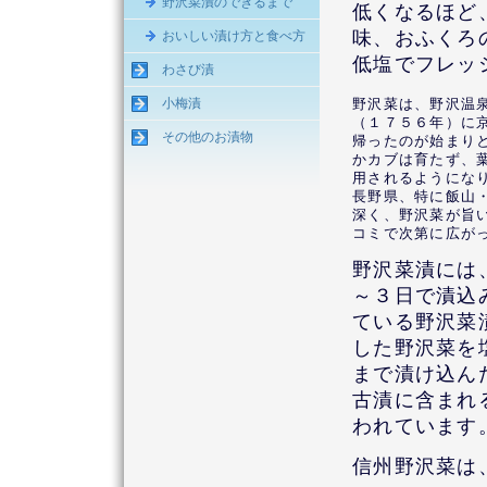
野沢菜漬のできるまで
低くなるほど
味、おふくろ
おいしい漬け方と食べ方
低塩でフレッ
わさび漬
小梅漬
野沢菜は、野沢温
（１７５６年）に
その他のお漬物
帰ったのが始まり
かカブは育たず、
用されるようにな
長野県、特に飯山
深く、野沢菜が旨
コミで次第に広が
野沢菜漬には
～３日で漬込
ている野沢菜
した野沢菜を
まで漬け込ん
古漬に含まれ
われています
信州野沢菜は