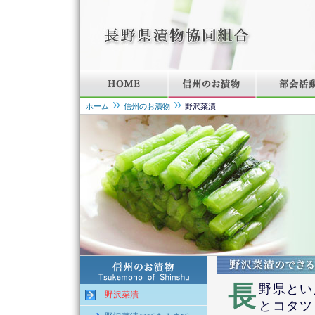
ホーム
信州のお漬物
野沢菜漬
長
野県とい
野沢菜漬
とコタツ